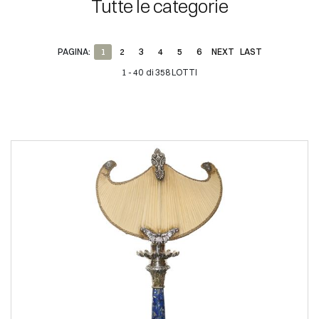
Tutte le categorie
PAGINA:
1
2
3
4
5
6
NEXT
LAST
1 - 40 di 358 LOTTI