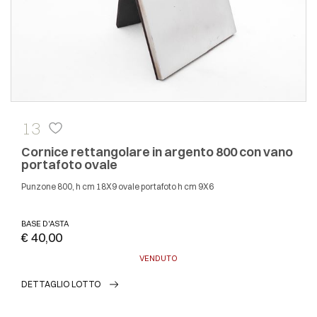
13
Cornice rettangolare in argento 800 con vano
portafoto ovale
Punzone 800, h cm 18X9 ovale portafoto h cm 9X6
BASE D'ASTA
€ 40,00
VENDUTO
DETTAGLIO LOTTO