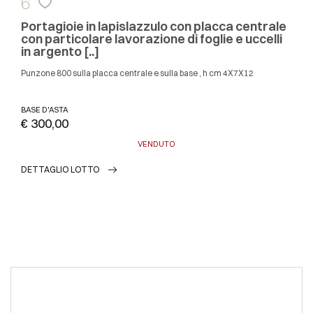
6
Portagioie in lapislazzulo con placca centrale
con particolare lavorazione di foglie e uccelli
in argento [..]
Punzone 800 sulla placca centrale e sulla base , h cm 4X7X12
BASE D'ASTA
€ 300,00
VENDUTO
DETTAGLIO LOTTO