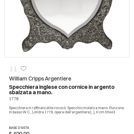
11
William Cripps Argentiere
Specchiera inglese con cornice in argento
sbalzata a mano.
1778
Specchiera in raffinato stile rococò. Specchio molato a mano. Punzone
in basso W.C., Londra 1778, opera dell'argentiere [..], H cm 55x43
BASE D'ASTA
€ 400,00