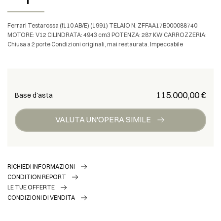
Ferrari Testarossa (f110 AB/E) (1991) TELAIO N. ZFFAA17B000088740
MOTORE: V12 CILINDRATA: 4943 cm3 POTENZA: 287 KW CARROZZERIA:
Chiusa a 2 porte Condizioni originali, mai restaurata. Impeccabile
€ 115.000,00
Base d'asta
VALUTA UN'OPERA SIMILE
RICHIEDI INFORMAZIONI
CONDITION REPORT
LE TUE OFFERTE
CONDIZIONI DI VENDITA