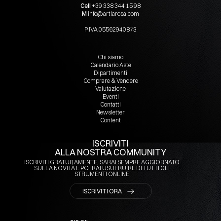
Cell
+39 338 344 15 98
M
info@artlarosa.com
P.IVA
05562940873
Chi siamo
Calendario Aste
Dipartimenti
Comprare & Vendere
Valutazione
Eventi
Contatti
Newsletter
Content
ISCRIVITI
ALLA NOSTRA COMMUNITY
ISCRIVITI GRATUITAMENTE, SARAI SEMPRE AGGIORNATO
SULLA NOVITÀ E POTRAI USUFRUIRE DI TUTTI GLI
STRUMENTI ONLINE
ISCRIVITI ORA