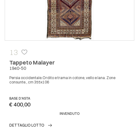
13
Tappeto Malayer
1940-50
Persia occidentale.Ordito e trama in cotone, vello e lana. Zone
consunte., cm 355x106
BASE D'ASTA
€ 400,00
INVENDUTO
DETTAGLIO LOTTO