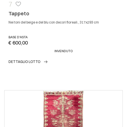
7
Tappeto
Nei toni del beige e del blu con decori floreali., 317x293 cm
BASE D'ASTA
€ 600,00
INVENDUTO
DETTAGLIO LOTTO