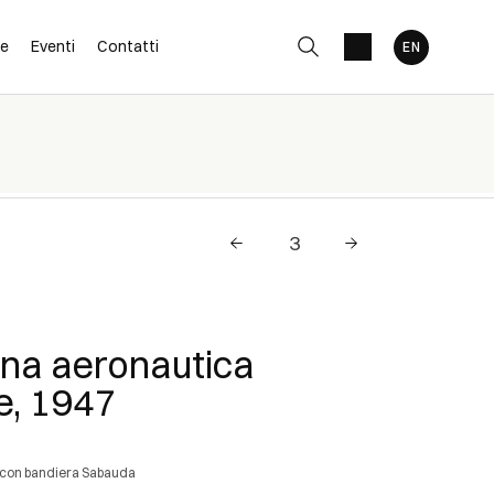
ne
Eventi
Contatti
ina aeronautica
re, 1947
eli con bandiera Sabauda