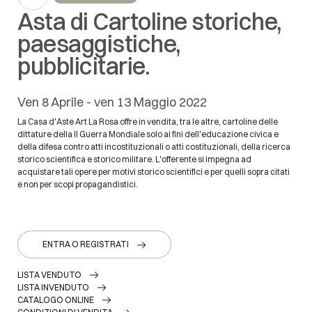
Asta di Cartoline storiche,
paesaggistiche,
pubblicitarie.
ven
8 Aprile -
ven
13 Maggio 2022
La Casa d'Aste Art La Rosa offre in vendita, tra le altre, cartoline delle
dittature della II Guerra Mondiale solo ai fini dell'educazione civica e
della difesa contro atti incostituzionali o atti costituzionali, della ricerca
storico scientifica e storico militare. L'offerente si impegna ad
acquistare tali opere per motivi storico scientifici e per quelli sopra citati
e non per scopi propagandistici.
ENTRA O REGISTRATI
LISTA VENDUTO
LISTA INVENDUTO
CATALOGO ONLINE