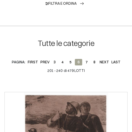
FILTRA E ORDINA
Tutte le categorie
PAGINA:
FIRST
PREV
3
4
5
6
7
8
NEXT
LAST
201 - 240 di 479 LOTTI