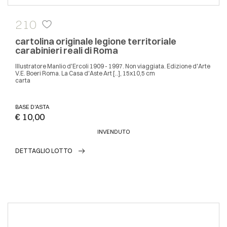
210
cartolina originale legione territoriale
carabinieri reali di Roma
Illustratore Manlio d'Ercoli 1909 - 1997. Non viaggiata. Edizione d'Arte
V.E. Boeri Roma. La Casa d'Aste Art [..], 15x10,5 cm
carta
BASE D'ASTA
€ 10,00
INVENDUTO
DETTAGLIO LOTTO