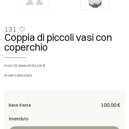
131
Coppia di piccoli vasi con
coperchio
h cm 18, base cm 6 x cm 6
In vetro decorato
€ 100,00
Base d'asta
Invenduto