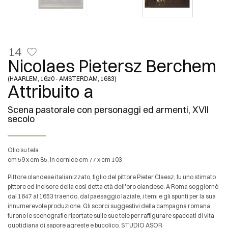
14
Nicolaes Pietersz Berchem
(HAARLEM, 1620 - AMSTERDAM, 1683)
Attribuito a
Scena pastorale con personaggi ed armenti, XVII
secolo
olio su tela
cm 59 x cm 85, in cornice cm 77 x cm 103
Pittore olandese italianizzato, figlio del pittore Pieter Claesz, fu uno stimato
pittore ed incisore della così detta età dell'oro olandese. A Roma soggiornò
dal 1647 al 1653 traendo, dal paesaggio laziale, i temi e gli spunti per la sua
innumerevole produzione. Gli scorci suggestivi della campagna romana
furono le scenografie riportate sulle sue tele per raffigurare spaccati di vita
quotidiana di sapore agreste e bucolico. STUDIO ASOR