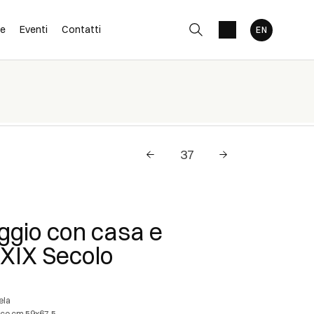
ne
Eventi
Contatti
gio con casa e
 XIX Secolo
tela
ice cm 59x67,5