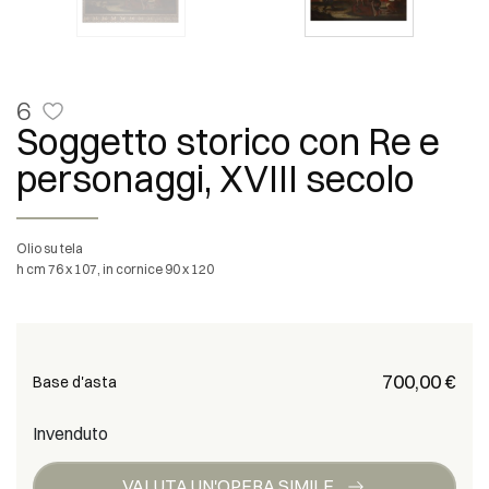
6
Soggetto storico con Re e
personaggi, XVIII secolo
olio su tela
h cm 76 x 107, in cornice 90 x 120
€ 700,00
Base d'asta
Invenduto
VALUTA UN'OPERA SIMILE