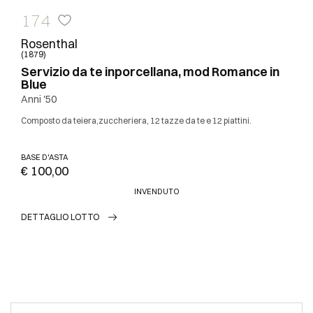
174
Rosenthal
(1879)
Servizio da te inporcellana, mod Romance in
Blue
Anni '50
Composto da teiera,zuccheriera, 12 tazze da te e 12 piattini.
BASE D'ASTA
€ 100,00
INVENDUTO
DETTAGLIO LOTTO