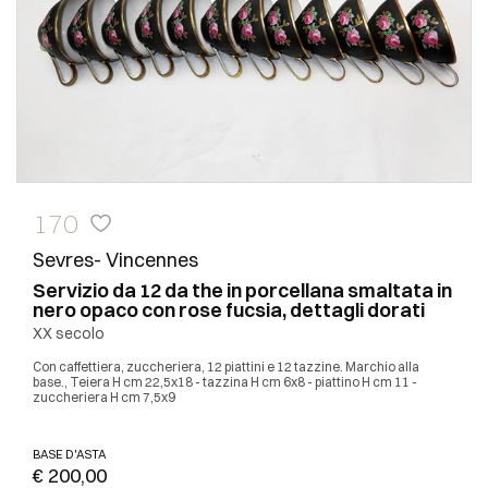
170
Sevres- Vincennes
Servizio da 12 da the in porcellana smaltata in
nero opaco con rose fucsia, dettagli dorati
XX secolo
Con caffettiera, zuccheriera, 12 piattini e 12 tazzine. Marchio alla
base., Teiera H cm 22,5x18 - tazzina H cm 6x8 - piattino H cm 11 -
zuccheriera H cm 7,5x9
BASE D'ASTA
€ 200,00