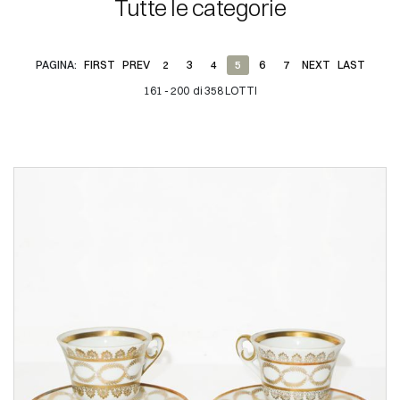
Tutte le categorie
PAGINA:
FIRST
PREV
2
3
4
5
6
7
NEXT
LAST
161 - 200 di 358 LOTTI