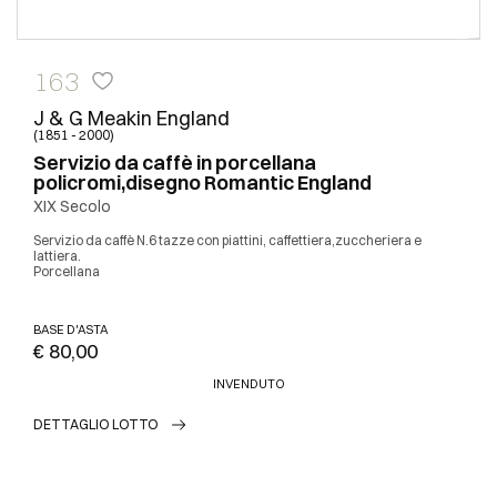
163
J & G Meakin England
(1851 - 2000)
Servizio da caffè in porcellana
policromi,disegno Romantic England
XIX Secolo
Servizio da caffè N.6 tazze con piattini, caffettiera,zuccheriera e
lattiera.
Porcellana
BASE D'ASTA
€ 80,00
INVENDUTO
DETTAGLIO LOTTO