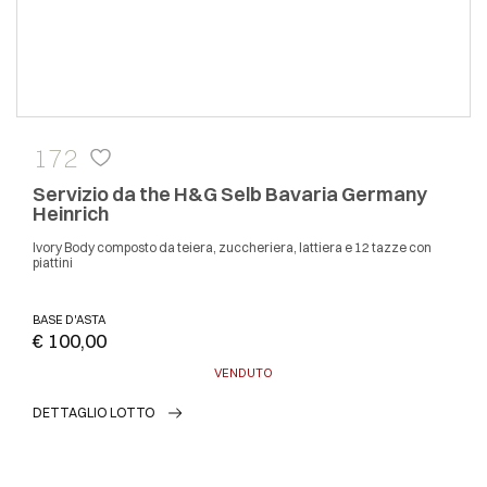
172
Servizio da the H&G Selb Bavaria Germany
Heinrich
Ivory Body composto da teiera, zuccheriera, lattiera e 12 tazze con
piattini
BASE D'ASTA
€ 100,00
VENDUTO
DETTAGLIO LOTTO