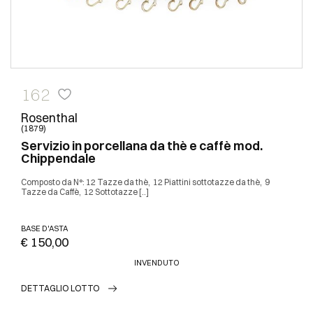
162
Rosenthal
(1879)
Servizio in porcellana da thè e caffè mod.
Chippendale
Composto da N°: 12 Tazze da thè, 12 Piattini sottotazze da thè, 9
Tazze da Caffè, 12 Sottotazze [..]
BASE D'ASTA
€ 150,00
INVENDUTO
DETTAGLIO LOTTO