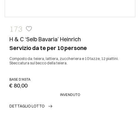
173
H & C ‘Selb Bavaria’ Heinrich
Servizio da te per 10 persone
Composto da: teiera, lattiera, zuccheriera e 10 tazze, 12 piattini.
Sbeccatura sul becco della teiera.
BASE D'ASTA
€ 80,00
INVENDUTO
DETTAGLIO LOTTO