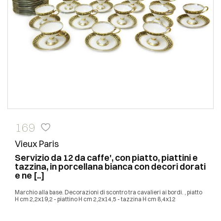
169
Vieux Paris
Servizio da 12 da caffe', con piatto, piattini e
tazzina, in porcellana bianca con decori dorati
e ne [..]
Marchio alla base. Decorazioni di scontro tra cavalieri ai bordi. , piatto
H cm 2,2x19,2 - piattino H cm 2,2x14,5 - tazzina H cm 8,4x12