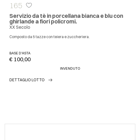
165
Servizio da tè in porcellana bianca e blu con
ghirlande a fiori policromi.
XX Secolo
Composto da 5 tazze con teiera e zuccheriera.
BASE D'ASTA
€ 100,00
INVENDUTO
DETTAGLIO LOTTO