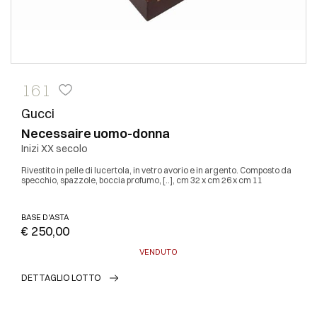
161
Gucci
Necessaire uomo-donna
Inizi XX secolo
Rivestito in pelle di lucertola, in vetro avorio e in argento. Composto da
specchio, spazzole, boccia profumo, [..], cm 32 x cm 26 x cm 11
BASE D'ASTA
€ 250,00
VENDUTO
DETTAGLIO LOTTO