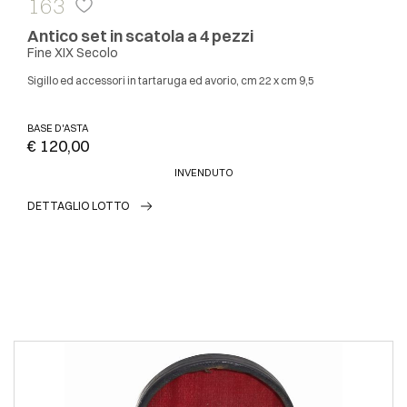
163
Antico set in scatola a 4 pezzi
Fine XIX Secolo
Sigillo ed accessori in tartaruga ed avorio, cm 22 x cm 9,5
BASE D'ASTA
€ 120,00
INVENDUTO
DETTAGLIO LOTTO