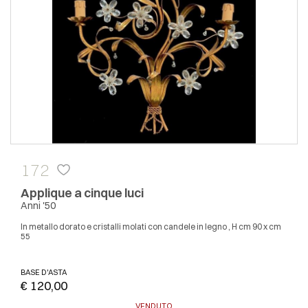
172
Applique a cinque luci
Anni '50
In metallo dorato e cristalli molati con candele in legno , H cm 90 x cm
55
BASE D'ASTA
€ 120,00
VENDUTO