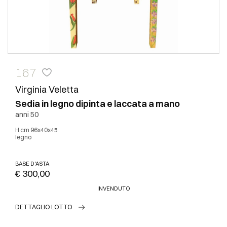
167
Virginia Veletta
Sedia in legno dipinta e laccata a mano
anni 50
h cm 96x40x45
legno
BASE D'ASTA
€ 300,00
INVENDUTO
DETTAGLIO LOTTO