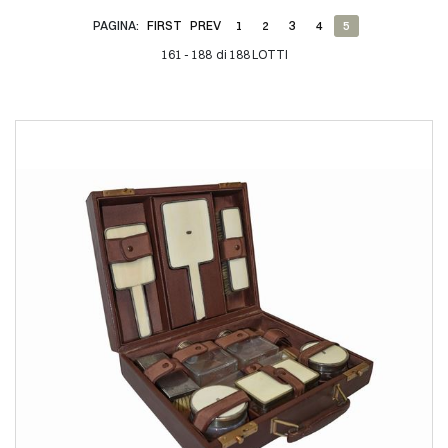
PAGINA:
FIRST
PREV
1
2
3
4
5
161 - 188 di 188 LOTTI