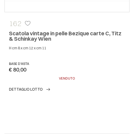
162
Scatola vintage in pelle Bezique carte C, Titz
& Schinkay Wien
h cm 8 x cm 12 x cm 11
BASE D'ASTA
€ 80,00
VENDUTO
DETTAGLIO LOTTO