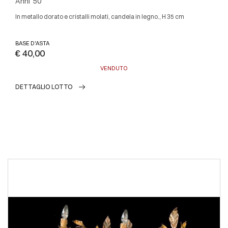
Anni '50
In metallo dorato e cristalli molati, candela in legno., H 35 cm
BASE D'ASTA
€ 40,00
VENDUTO
DETTAGLIO LOTTO