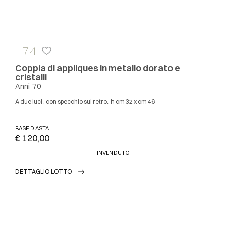
174
Coppia di appliques in metallo dorato e
cristalli
Anni '70
A due luci , con specchio sul retro., h cm 32 x cm 46
BASE D'ASTA
€ 120,00
INVENDUTO
DETTAGLIO LOTTO