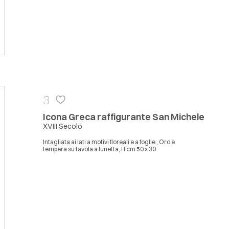
3
Icona Greca raffigurante San Michele
XVIII Secolo
Intagliata ai lati a motivi floreali e a foglie , Oro e
tempera su tavola a lunetta, H cm 50 x 30