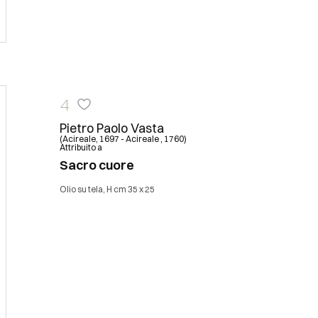
4
Pietro Paolo Vasta
(Acireale, 1697 - Acireale , 1760)
Attribuito a
Sacro cuore
Olio su tela, H cm 35 x 25