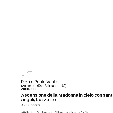
1
Pietro Paolo Vasta
(Acireale, 1697 - Acireale , 1760)
Attribuito a
Ascensione della Madonna in cielo con sant
angeli, bozzetto
XVII Secolo
Attribuito a Paolo vasta., Olio su tela, H cm 40 x 34