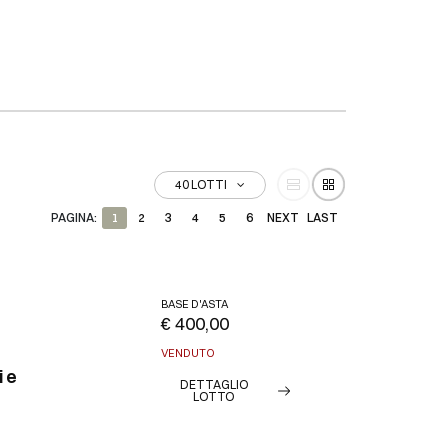
40 LOTTI
PAGINA:
1
2
3
4
5
6
NEXT
LAST
BASE D'ASTA
€ 400,00
VENDUTO
i e
DETTAGLIO
LOTTO