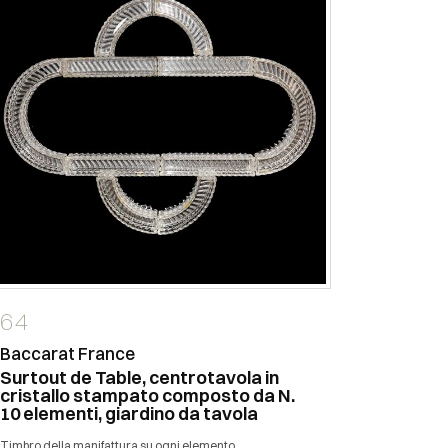
64
174
Coppia d
Baccarat France
portava
Surtout de Table, centrotavola in
cristallo stampato composto da N.
base con pied
10 elementi, giardino da tavola
Timbro della manifattura su ogni elemento.