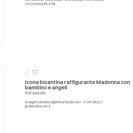
/ in cornice 45 x 39
2
Icona bizantina raffigurante Madonna con
bambino e angeli
XVI secolo
In legno dorato dipinta a fondo oro , H cm 34x17,
profondità cm 4