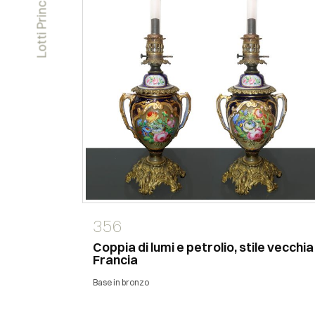
Lotti Principali
356
BEOUF ”
Coppia di lumi e petrolio, stile vecchia
Francia
Base in bronzo