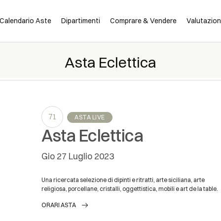
Calendario Aste
Dipartimenti
Comprare & Vendere
Valutazio
Asta Eclettica
71
ASTA LIVE
Asta Eclettica
gio
27 Luglio 2023
Una ricercata selezione di dipinti e ritratti, arte siciliana, arte
religiosa, porcellane, cristalli, oggettistica, mobili e art de la table.
ORARI ASTA